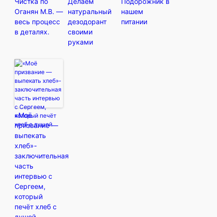
Чистка по
Делаем
Подорожник в
Оганян М.В. —
натуральный
нашем
весь процесс
дезодорант
питании
в деталях.
своими
руками
«Моё
призвание —
выпекать
хлеб»-
заключительная
часть
интервью с
Сергеем,
который
печёт хлеб с
душой