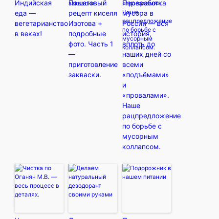
Индийская
Пошаговый
Переработка
еда —
рецепт киселя
мусора в
вегетарианство
Изотова +
России — вся
в веках!
подробные
история,
фото. Часть 1
вплоть до
—
наших дней со
приготовление
всеми
закваски.
«подъёмами»
и
«провалами».
Наше
рацпредложение
по борьбе с
мусорным
коллапсом.