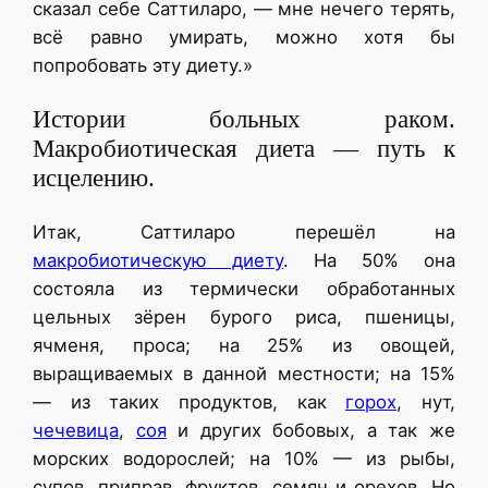
сказал себе Саттиларо, — мне нечего терять,
всё равно умирать, можно хотя бы
попробовать эту диету.»
Истории больных раком.
Макробиотическая диета — путь к
исцелению.
Итак, Саттиларо перешёл на
макробиотическую диету
. На 50% она
состояла из термически обработанных
цельных зёрен бурого риса, пшеницы,
ячменя, проса; на 25% из овощей,
выращиваемых в данной местности; на 15%
— из таких продуктов, как
горох
, нут,
чечевица
,
соя
и других бобовых, а так же
морских водорослей; на 10% — из рыбы,
супов, приправ, фруктов, семян и орехов. Но