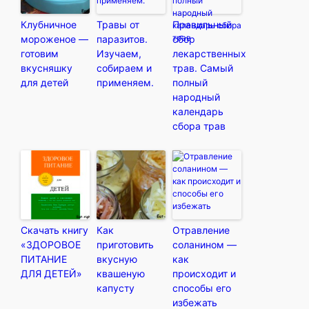
Клубничное
Травы от
Правильный
мороженое —
паразитов.
сбор
готовим
Изучаем,
лекарственных
вкусняшку
собираем и
трав. Самый
для детей
применяем.
полный
народный
календарь
сбора трав
Скачать книгу
Как
Отравление
«ЗДОРОВОЕ
приготовить
соланином —
ПИТАНИЕ
вкусную
как
ДЛЯ ДЕТЕЙ»
квашеную
происходит и
капусту
способы его
избежать