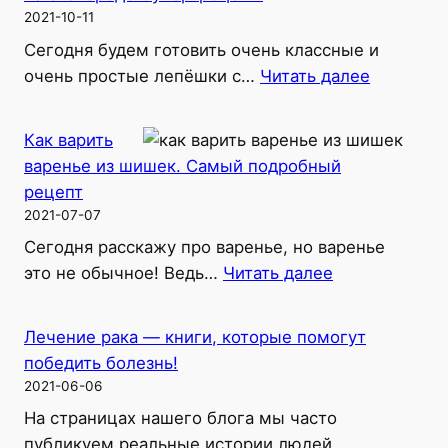
организм?!
2021-10-11
Гипервитаминоз
Сегодня будем готовить очень классные и
В12
:
очень простые лепёшки с…
Читать далее
—
Как
симптомы,
приготов
последствия.
Как варить
обалден
варенье из шишек. Самый подробный
лепешки
рецепт
с
2021-07-07
зеленью
Сегодня расскажу про варенье, но варенье
на
:
это не обычное! Ведь…
Читать далее
сковород
Как
Супер-
варить
рецепт!
Лечение рака — книги, которые помогут
варенье
победить болезнь!
из
2021-06-06
шишек.
На страницах нашего блога мы часто
Самый
публикуем реальные истории людей,…