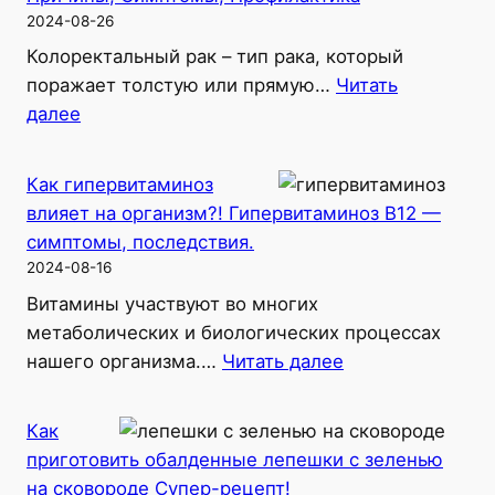
чего
2024-08-26
нужен
Колоректальный рак – тип рака, который
в
поражает толстую или прямую…
Читать
организме
:
далее
и
Рак
косметике?
толстой
Как гипервитаминоз
кишки:
влияет на организм?! Гипервитаминоз В12 —
Причины,
симптомы, последствия.
Симптомы,
2024-08-16
Профилактика
Витамины участвуют во многих
метаболических и биологических процессах
:
нашего организма.…
Читать далее
Как
гипервитаминоз
Как
влияет
приготовить обалденные лепешки с зеленью
на
на сковороде Супер-рецепт!