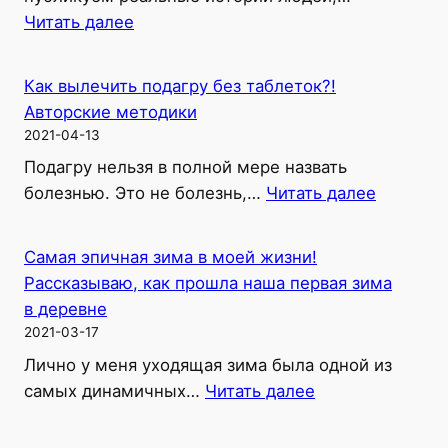
подробный
:
Читать далее
рецепт
Лечение
рака
Как вылечить подагру без таблеток?!
—
Авторские методики
книги,
2021-04-13
которые
Подагру нельзя в полной мере назвать
помогут
:
болезнью. Это не болезнь,…
Читать далее
победить
Как
болезнь!
вылечит
Самая эпичная зима в моей жизни!
подагру
Рассказываю, как прошла наша первая зима
без
в деревне
таблеток
2021-03-17
Авторск
Лично у меня уходящая зима была одной из
методик
:
самых динамичных…
Читать далее
Самая
эпичная