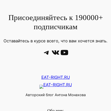
зима
в
Присоединяйтесь к 190000+
моей
жизни!
подписчикам
Рассказываю,
как
Оставайтесь в курсе всего, что вам хочется знать.
прошла
Telegram
VK
YouTube
наша
первая
зима
в
деревне
EAT-RIGHT.RU
Авторский блог Антона Монахова
Обо мне: