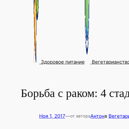
Здоровое питание
Вегетарианств
Борьба с раком: 4 ста
Ноя 1, 2017
—
Антон
в
Вегетар
от автора