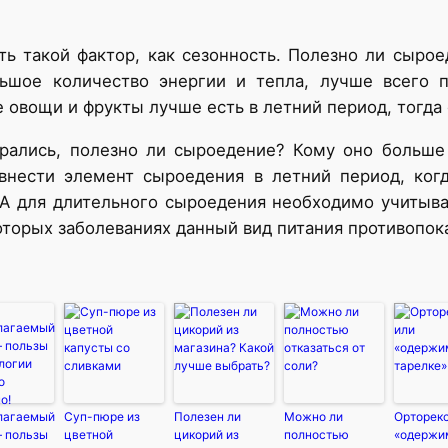
ь такой фактор, как сезонность. Полезно ли сыро
льшое количество энергии и тепла, лучше всего 
 овощи и фрукты лучше есть в летний период, тогда
обрались, полезно ли сыроедение? Кому оно больше
 внести элемент сыроедения в летний период, ког
 А для длительного сыроедения необходимо учитыва
которых заболеваниях данный вид питания противопок
лагаемый
Суп-пюре из
Полезен ли
Можно ли
Орторекс
— пользы
цветной
цикорий из
полностью
«одержи