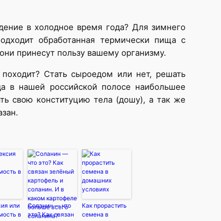
едение в холодное время года? Для зимнего
подходит обработанная термически пища с
 они принесут пользу вашему организму.
 походит? Стать сыроедом или нет, решать
да в нашей российской полосе наибольшее
ть свою конституцию тела (дошу), а так же
азан.
ия или
Соланин — что
Как прорастить
мость в
это? Как связан
семена в