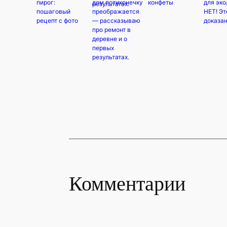
пирог:
дом потихонечку
конфеты
для эко
пошаговый
преображается
НЕТ! Эт
рецепт с фото
— рассказываю
доказан
про ремонт в
деревне и о
первых
результатах.
Комментарии