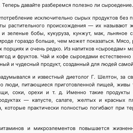
 Теперь давайте разберемся полезно ли сыроедение
потребление исключительно сырых продуктов без п
ты растительного происхождения — их называют 
 и зеленые бобы, кукуруза, кунжут, мак, льняное
ироде гораздо больше, чем может показаться. Мясо, 
х порциях и очень редко. Из напитков «сыроедам»
ягод и фруктов. Чай и кофе сыроедами естественн
ный и чудесный продукт, созданный для людей само
адумывался и известный диетолог Г. Шелтон, за 
что люди, питающиеся приготовленной пищей, живы 
ощи, соки, орехи и т. д. Именно такие продукты
одуктах — капусте, салате, желтых и красных пл
а, которые практически полностью погибают при те
витаминов и микроэлементов повышается жизненн