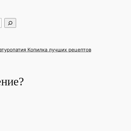
туропатия
Копилка лучших рецептов
ение?