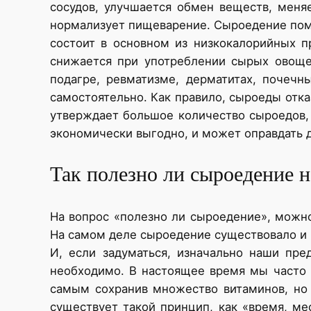
сосудов, улучшается обмен веществ, меня
нормализует пищеварение. Сыроедение помо
состоит в основном из низкокалорийных п
снижается при употреблении сырых овощей
подагре, ревматизме, дерматитах, почечн
самостоятельно. Как правило, сыроеды отка
утверждает большое количество сыроедов,
экономически выгодно, и может оправдать 
Так полезно ли сыроедение н
На вопрос «полезно ли сыроедение», можно
На самом деле сыроедение существовало и р
И, если задуматься, изначально наши пре
необходимо. В настоящее время мы часто 
самым сохранив множество витаминов, но ч
существует такой принцип, как «время, ме