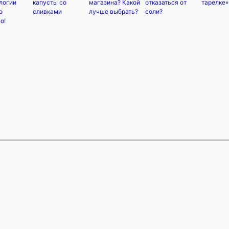
логии
капусты со
магазина? Какой
отказаться от
тарелке»
о
сливками
лучше выбрать?
соли?
о!