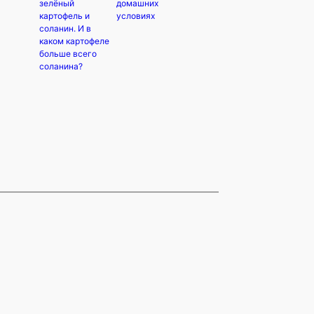
зелёный
домашних
картофель и
условиях
соланин. И в
каком картофеле
больше всего
соланина?