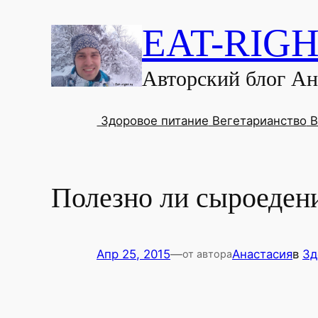
EAT-RIGH
Авторский блог А
Здоровое питание
Вегетарианство
В
Полезно ли сыроеден
Апр 25, 2015
—
Анастасия
в
Зд
от автора