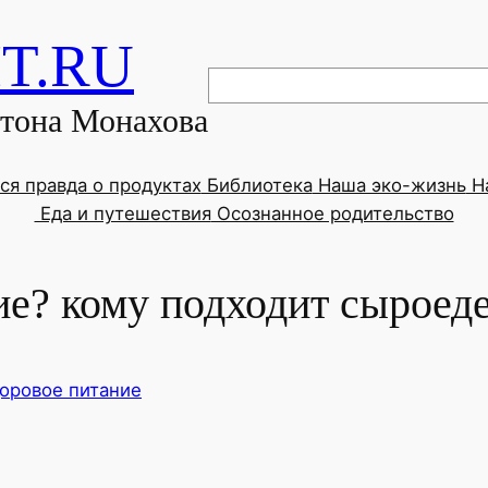
T.RU
Поиск
нтона Монахова
ся правда о продуктах
Библиотека
Наша эко-жизнь
На
Еда и путешествия
Осознанное родительство
ие? кому подходит сыроед
оровое питание