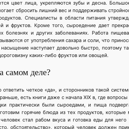
ется цвет лица, укрепляются зубы и десна. Большо
гает сбросить лишний вес и поддерживать стройност
родуктов. Специалисты в области питания утвержд
 и фруктов. Кроме того, сыроедение дает прекра
ых болезнях и других заболеваниях. Работа пищев
зываются от употребления сахара и соли, что прино
 насыщение наступает довольно быстро, поэтому т
дороговизну каких-либо фруктов или овощей.
а самом деле?
 ответить четкое «да», и сторонников такой систем
аньше, есть книги даже с начала XIX в, где вопрос
дки практически были сыроедами, и пища подверг
готовим горячие блюда из тех продуктов, которые
еловек стал рабом вкуса и готовка еды для него 
сто, обстоятельство», который человек должен при