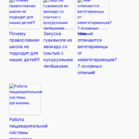
Почему
Закуска
Чем
православная
гуакамоле из
отличаются
школа не
авокадо со
вегетарианцы
подходит для
снытью с
от
наших детей?!
кукурузными
невегетарианцев?
лепёшками.
7 основных
отличий!
Работа
пищеварительной
системы
организма.