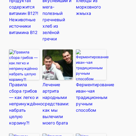
продуктах
вкуснейший и
хлебцы из
содержится
мега-
морковного
витамин В12?!
полезный
жмыха
Неживотные
гречневый
источники
хлеб из
витамина В12
зелёной
гречки
Правила
Лечение
Ферментирование
сбора грибов
артрита
иван-чая
— как легко и
народными
традиционным
непринуждённо
средствами:
ручным
набрать
как мы
способом
целую
вылечили
корзину?!
моего брата