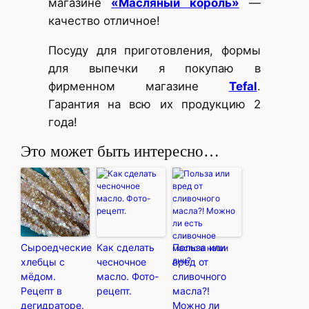
магазине
«Масляный король»
—
качество отличное!
Посуду для приготовления, формы
для выпечки я покупаю в
фирменном магазине
Tefal
.
Гарантия на всю их продукцию 2
года!
Это может быть интересно…
Сыроедческие
Как сделать
Польза или
хлебцы с
чесночное
вред от
мёдом.
масло. Фото-
сливочного
Рецепт в
рецепт.
масла?!
дегидраторе.
Можно ли