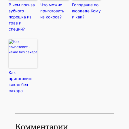
В чем польза
Что можно
Голодание по
зубного
приготовить
аюрведе.Кому
порошка из
из кокоса?
и как?!
трав и
специй?
Как
приготовить
какао без
сахара
Комментарии