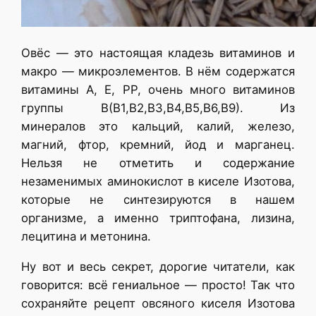
Овёс — это настоящая кладезь витаминов и
макро — микроэлементов. В нём содержатся
витамины А, Е, РР, очень много витаминов
группы В(В1,В2,В3,В4,В5,В6,В9). Из
минералов это кальций, калий, железо,
магний, фтор, кремний, йод и марганец.
Нельзя не отметить и содержание
незаменимых аминокислот в киселе Изотова,
которые не синтезируются в нашем
организме, а именно триптофана, лизина,
лецитина и метонина.
Ну вот и весь секрет, дорогие читатели, как
говорится: всё гениальное — просто! Так что
сохраняйте рецепт овсяного киселя Изотова