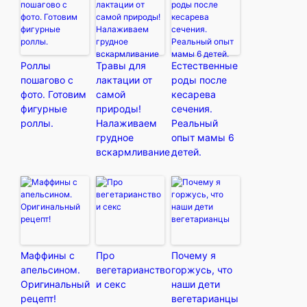
Роллы
Травы для
Естественные
пошагово с
лактации от
роды после
фото. Готовим
самой
кесарева
фигурные
природы!
сечения.
роллы.
Налаживаем
Реальный
грудное
опыт мамы 6
вскармливание
детей.
Маффины с
Про
Почему я
апельсином.
вегетарианство
горжусь, что
Оригинальный
и секс
наши дети
рецепт!
вегетарианцы