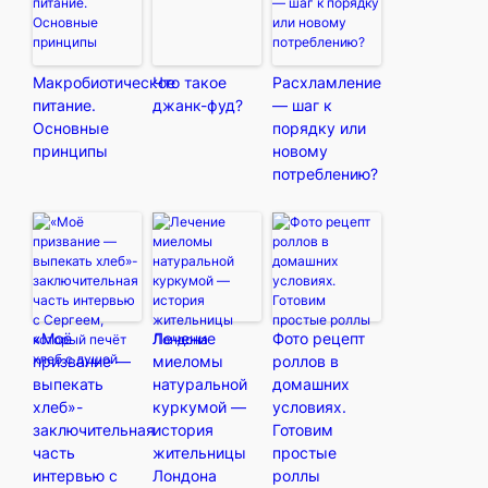
Макробиотическое
Что такое
Расхламление
питание.
джанк-фуд?
— шаг к
Основные
порядку или
принципы
новому
потреблению?
«Моё
Лечение
Фото рецепт
призвание —
миеломы
роллов в
выпекать
натуральной
домашних
хлеб»-
куркумой —
условиях.
заключительная
история
Готовим
часть
жительницы
простые
интервью с
Лондона
роллы