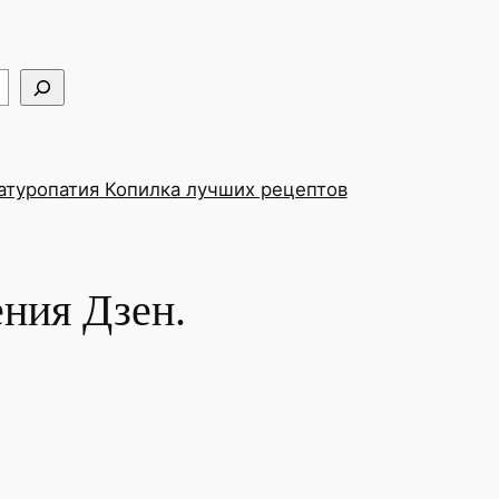
туропатия
Копилка лучших рецептов
ния Дзен.