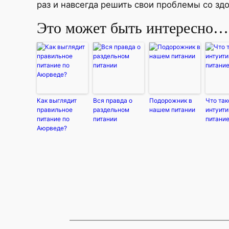
раз и навсегда решить свои проблемы со зд
Это может быть интересно…
Как выглядит
Вся правда о
Подорожник в
Что так
правильное
раздельном
нашем питании
интуит
питание по
питании
питани
Аюрведе?