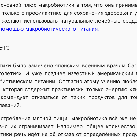
сновной плюс макробиотики в том, что она приним
 только о профилактике для сохранения здоровья и 
 желают использовать натуральные лечебные сред
 помощью макробиотического питания.
ет:
тики было замечено японским военным врачом Сагэ
голетия». И уже позднее известный американский
обиотическом питании. Согласно этому учению любая
 которая содержит практически только энергию «я
екомендует отказаться от таких продуктов для т
леваний.
потребления мясной пищи, макробиотика всё же не
зно их ограничивает. Например, общее количеств
ики речь идёт не об отказе от определённых проду