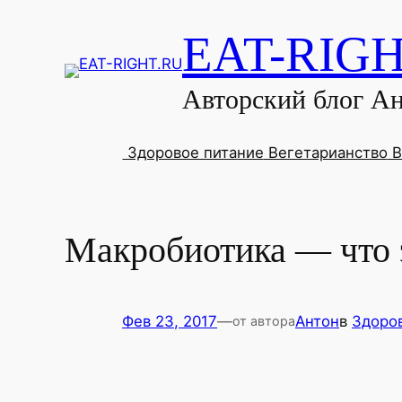
EAT-RIG
Авторский блог А
Здоровое питание
Вегетарианство
В
Макробиотика — что э
Фев 23, 2017
—
Антон
в
Здоро
от автора