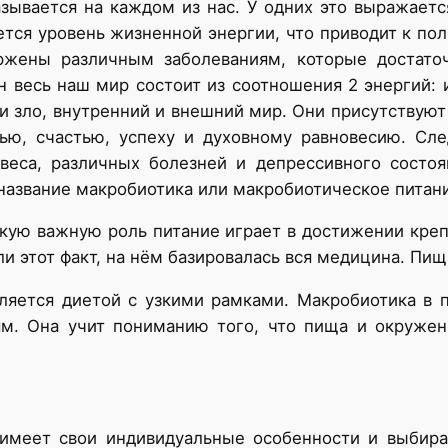
ывается на каждом из нас. У одних это выражаетс
ается уровень жизненной энергии, что приводит к пол
ржены различным заболеваниям, которые достато
 весь наш мир состоит из соотношения 2 энергий: и
и зло, внутренний и внешний мир. Они присутствуют
вью, счастью, успеху и духовному равновесию. Сле
веса, различных болезней и депрессивного состо
 название макробиотика или макробиотическое питан
акую важную роль питание играет в достижении кре
ли этот факт, на нём базировалась вся медицина. Пи
ляется диетой с узкими рамками. Макробиотика в 
м. Она учит пониманию того, что пища и окружени
имеет свои индивидуальные особенности и выбирае