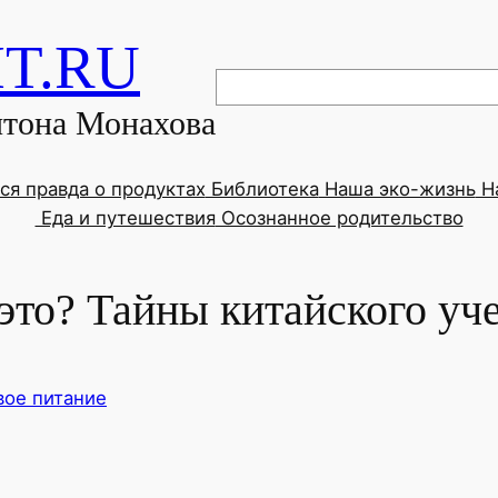
HT.RU
Поиск
нтона Монахова
ся правда о продуктах
Библиотека
Наша эко-жизнь
На
Еда и путешествия
Осознанное родительство
то? Тайны китайского уче
вое питание