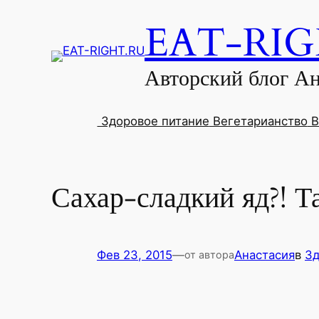
EAT-RI
Авторский блог А
Здоровое питание
Вегетарианство
В
Сахар-сладкий яд?! Та
Фев 23, 2015
—
Анастасия
в
Зд
от автора