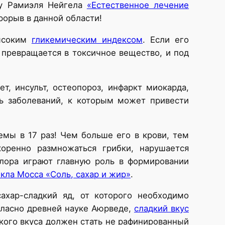
гу Рамиэля Нейгела
«Естественное лечение
рорыв в данной области!
высоким
гликемическим индексом
. Если его
 превращается в токсичное вещество, и под
т, инсульт, остеопороз, инфаркт миокарда,
ть заболеваний, к которым может привести
емы в 17 раз! Чем больше его в крови, тем
оренно размножаться грибки, нарушается
флора играют главную роль в формировании
кла Мосса «Соль, сахар и жир»
.
ахар-сладкий яд, от которого необходимо
огласно древней науке Аюрведе,
сладкий вкус
дкого вкуса должен стать не рафинированный