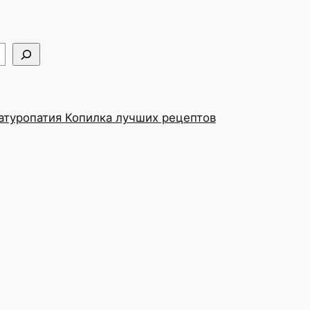
туропатия
Копилка лучших рецептов