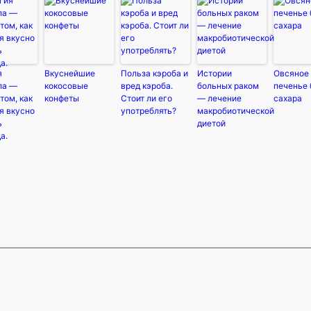
я
Вкуснейшие
Польза кэроба и
Истории
Овсяное
ла —
кокосовые
вред кэроба.
больных раком
печенье 
 том, как
конфеты
Стоит ли его
— лечение
сахара
я вкусно
употреблять?
макробиотической
ь
диетой
а.