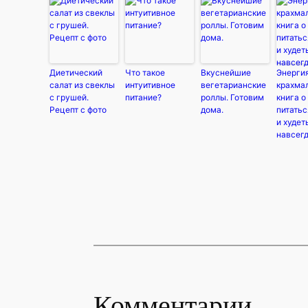
Диетический
Что такое
Вкуснейшие
Энерги
салат из свеклы
интуитивное
вегетарианские
крахма
с грушей.
питание?
роллы. Готовим
книга о
Рецепт с фото
дома.
питатьс
и худет
навсегд
Комментарии