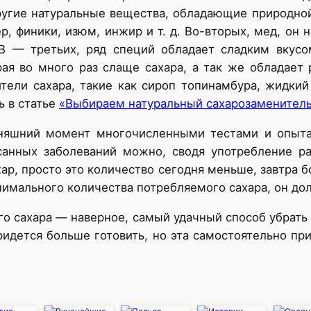
другие натуральные вещества, обладающие природно
р, финики, изюм, инжир и т. д. Во-вторых, мед, он 
В — третьих, ряд специй обладает сладким вкусом
рая во много раз слаще сахара, а так же обладает
тели сахара, такие как сироп топинамбура, жидкий
ь в статье
«Выбираем натуральный сахарозаменитель
одняшний момент многочисленными тестами и опыт
санных заболеваний можно, сводя употребление ра
ар, просто это количество сегодня меньше, завтра б
нимального количества потребляемого сахара, он до
ого сахара — наверное, самый удачный способ убрать
ридется больше готовить, но эта самостоятельно пр
…