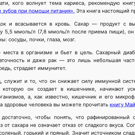
тати, кого волнует тема кариеса, рекомендую кни
е зубов при помощи питания».
Эта книга настоящий п
док и всасывается в кровь. Сахар — продукт с 
5,5 ммоль/л (7,8 ммоль/л после приема пищи), он
: сосуды, почки, глаза, мозг.
 места в организме и бьет в цель. Сахарный диабе
таточность и даже рак — это лишь небольшая час
редь, страдает иммунитет.
д, служит и то, что он снижает силу иммунной сист
, которую он создает в кишечнике, начинают уск
анизмов, а, как известно, кишечник и его микро
на здоровье человека вы можете прочитать
книгу Май
 достаточно, чтобы понять, что рафинированный с
з от сахара не означает отказ от сладкого вкуса. С
соленый, горький и пряный. Значит источником сла