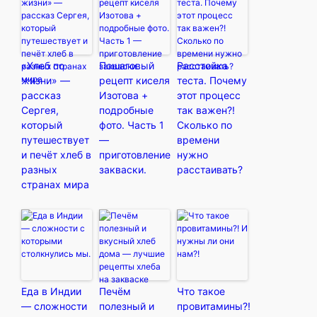
«Хлеб по
Пошаговый
Расстойка
жизни» —
рецепт киселя
теста. Почему
рассказ
Изотова +
этот процесс
Сергея,
подробные
так важен?!
который
фото. Часть 1
Сколько по
путешествует
—
времени
и печёт хлеб в
приготовление
нужно
разных
закваски.
расстаивать?
странах мира
Еда в Индии
Печём
Что такое
— сложности
полезный и
провитамины?!