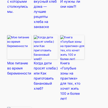
с которыми
вкусный хлеб
И нужны ли
столкнулись
дома —
они нам?!
мы.
лучшие
рецепты
хлеба на
закваске
Мое питание
Когда дети
Книга
во время
просят хлеба:)
«Голубые
беременности
или Как
зоны на
приготовить
практике»
банановый
для тех, кто
хлеб?
хочет жить
100 и более
лет!