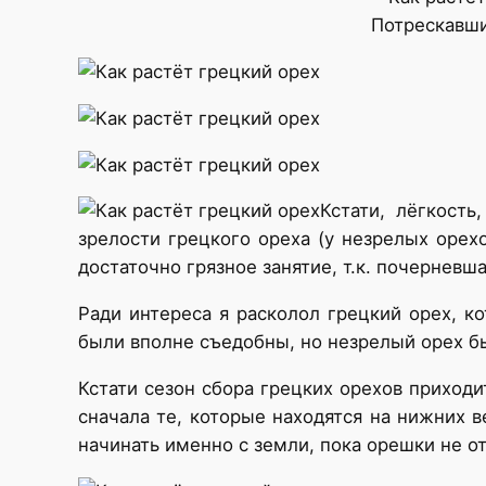
Потрескавши
Кстати, лёгкост
зрелости грецкого ореха (у незрелых орех
достаточно грязное занятие, т.к. почерневш
Ради интереса я расколол грецкий орех, к
были вполне съедобны, но незрелый орех б
Кстати сезон сбора грецких орехов приходи
сначала те, которые находятся на нижних в
начинать именно с земли, пока орешки не о