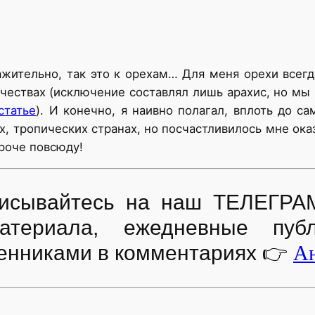
важительно, так это к орехам… Для меня орехи все
чествах (исключение составлял лишь арахис, но мы 
статье
). И конечно, я наивно полагал, вплоть до с
х, тропических странах, но посчастливилось мне ока
ороче повсюду!
дписывайтесь на наш ТЕЛЕГРА
атериала, ежедневные пуб
енниками в комментариях
👉
Ан