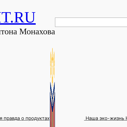
HT.RU
Поиск
нтона Монахова
я правда о продуктах
Наша эко-жизнь
Н