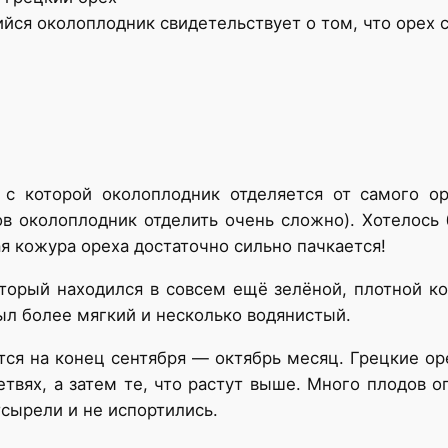
йся околоплодник свидетельствует о том, что орех 
ь, с которой околоплодник отделяется от самого 
ов околоплодник отделить очень сложно). Хотелось
ая кожура ореха достаточно сильно пачкается!
оторый находился в совсем ещё зелёной, плотной к
ыл более мягкий и несколько водянистый.
тся на конец сентября — октябрь месяц. Грецкие ор
етвях, а затем те, что растут выше. Много плодов 
тсырели и не испортились.