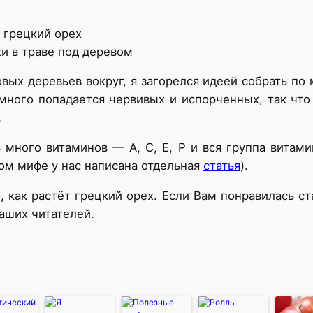
и в траве под деревом
ых деревьев вокруг, я загорелся идеей собрать по
 много попадается червивых и испорченных, так что
…
ь много витаминов — А, С, Е, Р и вся группа витам
ом мифе у нас написана отдельная
статья
).
го, как растёт грецкий орех. Если Вам понравилась с
наших читателей.