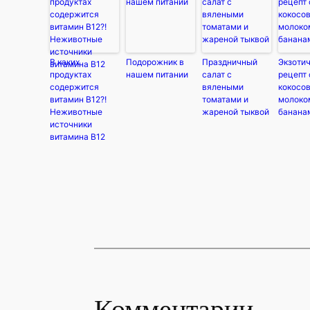
В каких
Подорожник в
Праздничный
Экзоти
продуктах
нашем питании
салат с
рецепт 
содержится
вялеными
кокосо
витамин В12?!
томатами и
молоко
Неживотные
жареной тыквой
банана
источники
витамина В12
Комментарии