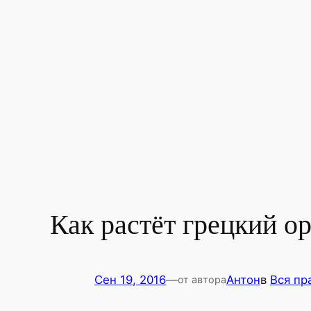
Как растёт грецкий о
Сен 19, 2016
—
Антон
в
Вся пр
от автора