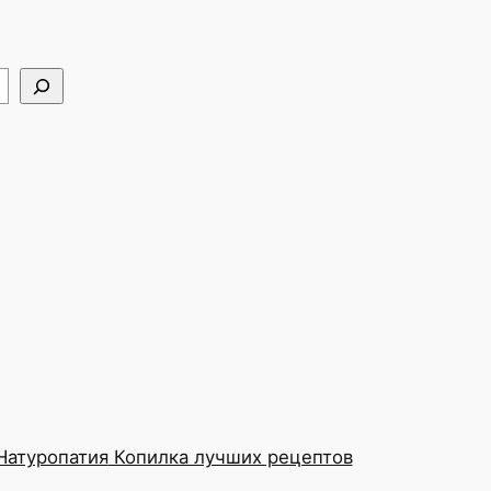
атуропатия
Копилка лучших рецептов