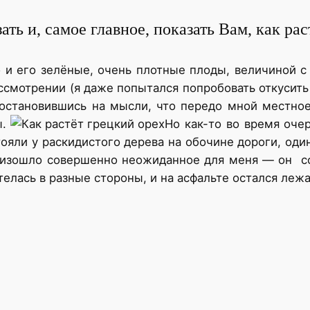
ть и, самое главное, показать Вам, как рас
о и его зелёные, очень плотные плоды, величиной с
ассмотрении (я даже попытался попробовать откусить 
и остановившись на мысли, что передо мной местно
ы.
Но как-то во время оче
ояли у раскидистого дерева на обочине дороги, один
оизошло совершенно неожиданное для меня — он с
телась в разные стороны, и на асфальте остался леж