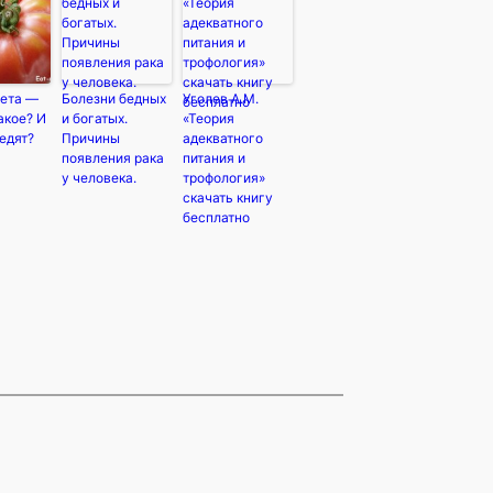
иета —
Болезни бедных
Уголев А.М.
акое? И
и богатых.
«Теория
 едят?
Причины
адекватного
появления рака
питания и
у человека.
трофология»
скачать книгу
бесплатно