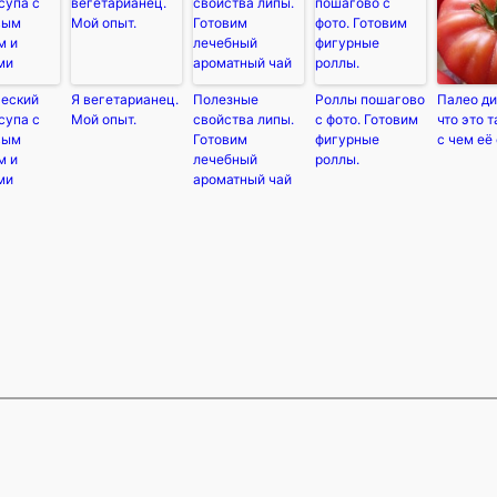
ческий
Я вегетарианец.
Полезные
Роллы пошагово
Палео д
супа с
Мой опыт.
свойства липы.
с фото. Готовим
что это т
вым
Готовим
фигурные
с чем её
м и
лечебный
роллы.
ми
ароматный чай