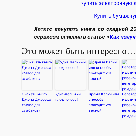
Купить электронную 
Купить бумажну
Хотите покупать книги со скидкой 2
сервисом описана в статье «
Как получ
Это может быть интересно…
Скачать книгу
Удивительный
Время Капхи или
Вегета
Джона Джозефа
плод кокоса!
способы
и дети
«Мясо для
пробудиться
ребёно
слабаков»
весной
вегета
рожден