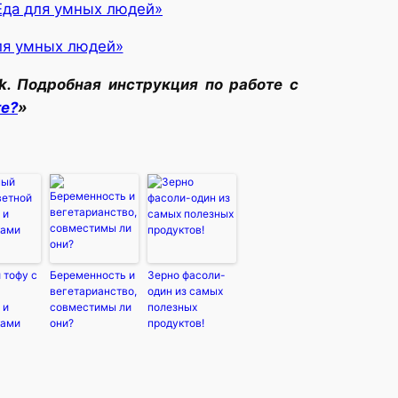
Еда для умных людей»
ля умных людей»
k. Подробная инструкция по работе с
те?
»
 тофу с
Беременность и
Зерно фасоли-
вегетарианство,
один из самых
 и
совместимы ли
полезных
ками
они?
продуктов!