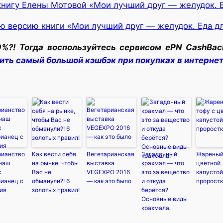
книгу Елены Мотовой «Мои лучший друг — желудок. 
ю версию книги «Мои лучший друг — желудок. Еда д
0%?! Тогда воспользуйтесь сервисом ePN CashBac
ить самый большой кэшбэк при покупках в интерне
рианство
Как вести себя
Вегетарианская
Загадочный
Жареный
-наш
на рынке, чтобы
выставка
крахмал — что
цветной
к
Вас не
VEGEXPO 2016
это за вещество
капустой
рианец с
обманули?! 6
— как это было
и откуда
пророст
ия
золотых правил!
берётся?
Основные виды
крахмала.