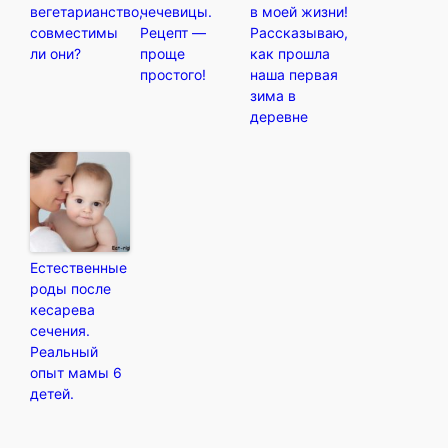
вегетарианство,
чечевицы.
в моей жизни!
совместимы
Рецепт —
Рассказываю,
ли они?
проще
как прошла
простого!
наша первая
зима в
деревне
Естественные
роды после
кесарева
сечения.
Реальный
опыт мамы 6
детей.