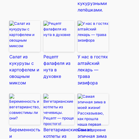
кукурузными
лепёшками.
Салат из
Рецепт
У нас в гостях
кукурузы с
фалафеля из
алтайский
картофелем и
нута в
лекарь —
овощным
духовке
трава
миксом
зизифора
Беременность
Вегетарианские
Самая
и
котлеты из
эпичная зима