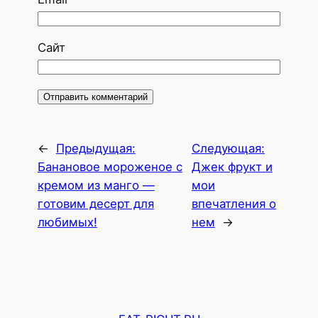
Сайт
←
Предыдущая:
Следующая:
Банановое мороженое с
Джек фрукт и
кремом из манго —
мои
готовим десерт для
впечатления о
любимых!
нем
→