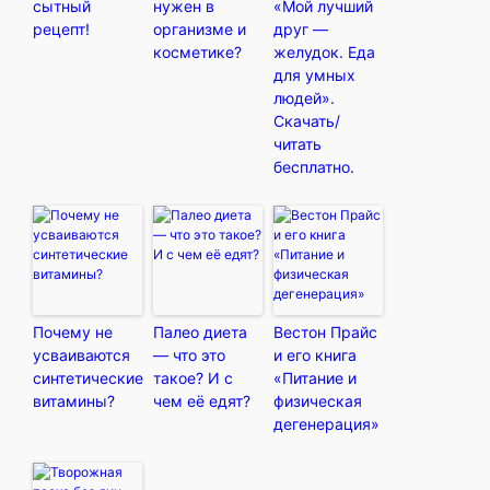
сытный
нужен в
«Мой лучший
рецепт!
организме и
друг —
косметике?
желудок. Еда
для умных
людей».
Скачать/
читать
бесплатно.
Почему не
Палео диета
Вестон Прайс
усваиваются
— что это
и его книга
синтетические
такое? И с
«Питание и
витамины?
чем её едят?
физическая
дегенерация»