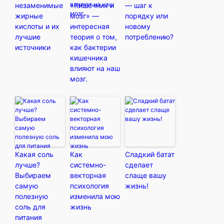
незаменимые
«Кишечник и
— шаг к
жирные
мозг» —
порядку или
кислоты и их
интересная
новому
лучшие
теория о том,
потреблению?
источники
как бактерии
кишечника
влияют на наш
мозг.
Какая соль
Как
Сладкий батат
лучше?
системно-
сделает
Выбираем
векторная
слаще вашу
самую
психология
жизнь!
полезную
изменила мою
соль для
жизнь
питания