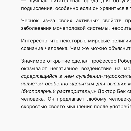
— лучшая питательная среда для ботули
подкисления, особенно если он храниться в
Чеснок из-за своих активных свойств п
заболевания мочеполовой системы, нефриты
Интересно, что некоторые мировые религии 
сознание человека. Чем же можно объясни
Значимое открытие сделал профессор Роберт
оказывают негативное воздействие на мо
содержащийся в нем сульфанил-гидроксильн
является особенно ядовитым для высших 
(биополярный растворитель).
» Доктор Бек 
человека. Он предлагает любому человек
скоростью своего мышления после употребл