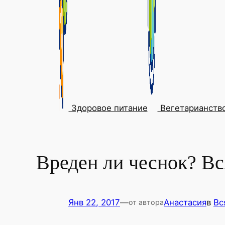
Здоровое питание
Вегетарианств
Вреден ли чеснок? Вс
Янв 22, 2017
—
Анастасия
в
Вс
от автора