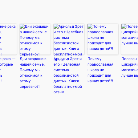
е рака —
Дни экадаши в
Арнольд Эрет и
Почему
Полезен 
которые
нашей семье.
его «Целебная
православная
цикорий 
т
Почему мы
система
школа не
магазина
ть
относимся к
безслизистой
подходит для
лучше в
!
этому
диеты». Книга
наших детей?!
серьёзно?!
бесплатно+мой
отзыв