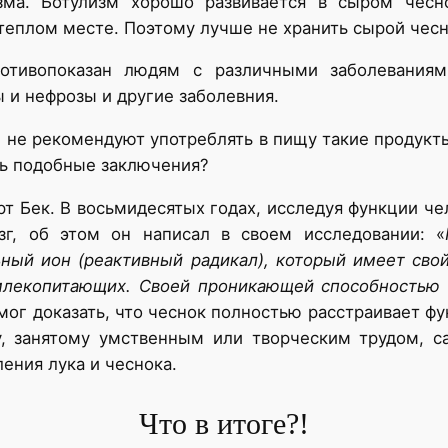
зма. Ботулизм хорошо развивается в сыром чесн
 теплом месте. Поэтому лучше не хранить сырой чес
ротивопоказан людям с различными заболевания
 и нефрозы и другие заболевния.
не рекомендуют употреблять в пищу такие продукты,
ть подобные заключения?
 Бек. В восьмидесятых годах, исследуя функции чел
зг, об этом он написал в своем исследовании: «
ый ион (реактивный радикал), который имеет свой
млекопитающих.
Своей проникающей способностью 
смог доказать, что чеснок полностью расстраивает 
у, занятому умственным или творческим трудом, с
ения лука и чеснока.
Что в итоге?!