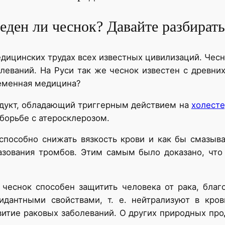
еден ли чеснок? Давайте разбирать
дицинских трудах всех известных цивилизаций. Чесн
леваний. На Руси так же чеснок известен с древних
ременная медицина?
родукт, обладающий триггерным действием на
холест
 борьбе с атеросклерозом.
пособно снижать вязкость крови и как бы смазыв
азования тромбов. Этим самым было доказано, что
 чеснок способен защитить человека от рака, благ
сидантными свойствами, т. е. нейтрализуют в кро
витие раковых заболеваний. О других природных про