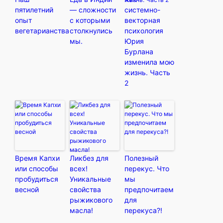
пятилетний
— сложности
системно-
опыт
с которыми
векторная
вегетарианства
столкнулись
психология
мы.
Юрия
Бурлана
изменила мою
жизнь. Часть
2
Время Капхи
Ликбез для
Полезный
или способы
всех!
перекус. Что
пробудиться
Уникальные
мы
весной
свойства
предпочитаем
рыжикового
для
масла!
перекуса?!