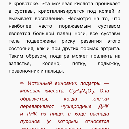
в кровотоке. Эта мочевая кислота проникает
в суставы, кристаллизируется под кожей и
вызывает воспаление. Несмотря на то, что
наиболее часто поражаемым суставом
является большой палец ноги, все суставы
тела подвержены риску развития этого
состояния, как и при других формах артрита.
Таким образом, подагра может повлиять на
запястье, колено, пятку, лодыжку,
позвоночник и пальцы.
✏
Истин
ный виновник подагры —
мочевая кислота, C
H
N
O
. Она
5
4
4
3
образуется, когда клетки
перевар
ивают чужеродные ДНК
и РНК из пищи, в ходе распада
пуринов (к которым относятся
азотистые основания аденин